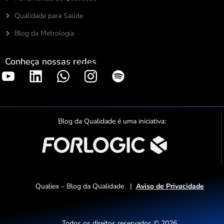
Qualidade para Saúde
Blog da Metrologia
Conheça nossas redes
S
p
o
t
Blog da Qualidade é uma iniciativa:
i
f
y
Qualiex – Blog da Qualidade |
Aviso de Privacidade
Todos os direitos reservados © 2026