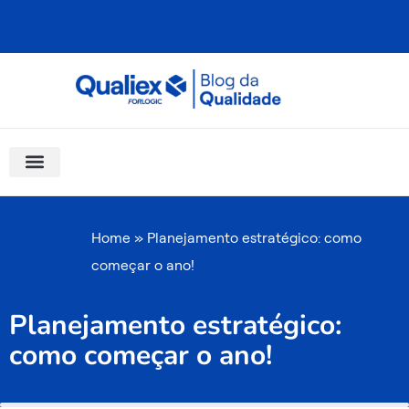
Ir
para
o
conteúdo
Software Para Qualidade
Materiais Gratuitos
Quality Assistant (IA)
Coluna Saber Gestão
Home
»
Planejamento estratégico: como
começar o ano!
Planejamento estratégico:
como começar o ano!