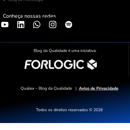
Conheça nossas redes
S
p
o
t
Blog da Qualidade é uma iniciativa:
i
f
y
Qualiex – Blog da Qualidade |
Aviso de Privacidade
Todos os direitos reservados © 2026