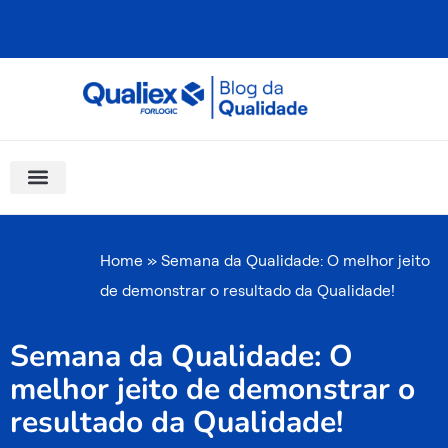
Ir
para
o
conteúdo
Software Para Qualidade
Materiais Gratuitos
Quality Assistant (IA)
Coluna Saber Gestão
Home
»
Semana da Qualidade: O melhor jeito
de demonstrar o resultado da Qualidade!
Semana da Qualidade: O
melhor jeito de demonstrar o
resultado da Qualidade!