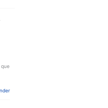
”
s que
nder