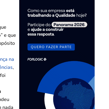
que
o
” e que
opósito
ança na
ências
,
foi
u
endeu
m nada