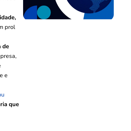
idade,
m prol
a de
presa,
e
e e
ou
ria que