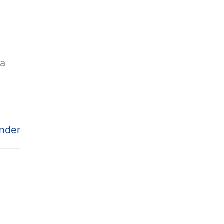
ra
nder