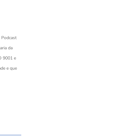
º Podcast
aria da
O 9001 e
ade e que