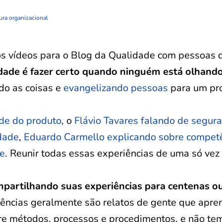
ura organizacional
os vídeos para o Blog da Qualidade com pessoas 
dade é fazer certo quando ninguém está olhand
do as coisas e
evangelizando pessoas
para um pr
ade do produto
, o
Flávio Tavares falando de segur
idade
,
Eduardo Carmello explicando sobre compet
te
. Reunir todas essas experiências de uma só vez 
mpartilhando suas experiências para centenas o
iências geralmente são relatos de gente que apr
bre métodos, processos e procedimentos, e não te