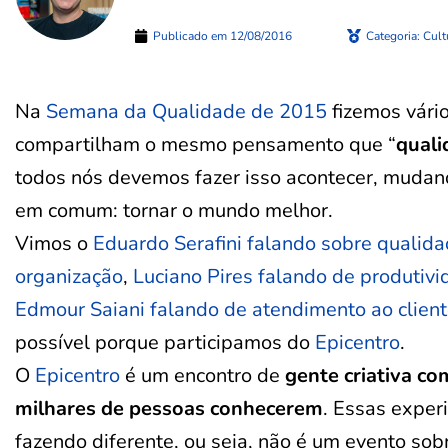
Publicado em
12/08/2016
Categoria:
Cult
Na
Semana da Qualidade de 2015
fizemos vári
compartilham o mesmo pensamento que “
quali
todos nós devemos fazer isso acontecer, mudan
em comum: tornar o mundo melhor.
Vimos o
Eduardo Serafini falando sobre qualid
organização
,
Luciano Pires falando de produtiv
Edmour Saiani falando de atendimento ao clien
possível porque participamos do
Epicentro
.
O
Epicentro
é um encontro de
gente criativa co
milhares de pessoas conhecerem
. Essas exper
fazendo diferente, ou seja, não é um evento so